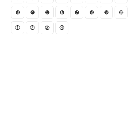
➌
➍
➎
➏
➐
➑
➒
➓
⓵
⓶
⓷
⓸