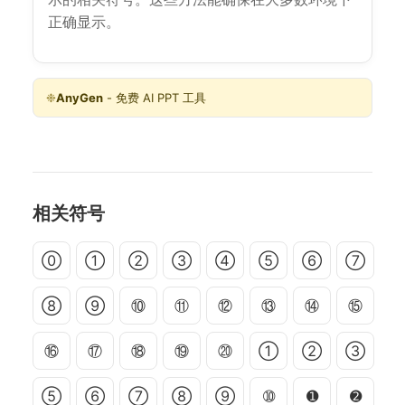
正确显示。
❉
AnyGen
- 免费 AI PPT 工具
相关符号
⓪
①
②
③
④
⑤
⑥
⑦
⑧
⑨
⑩
⑪
⑫
⑬
⑭
⑮
⑯
⑰
⑱
⑲
⑳
➀
➁
➂
➄
➅
➆
➇
➈
➉
➊
➋